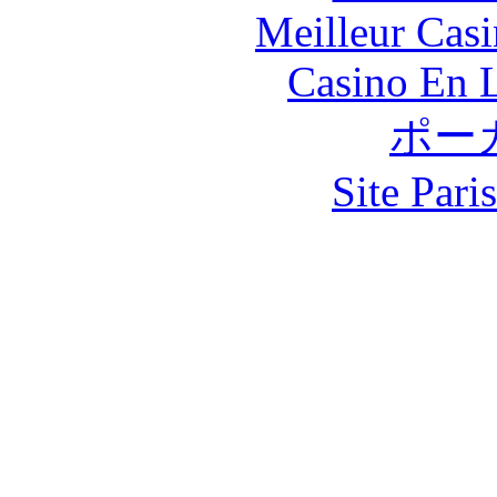
Meilleur Cas
Casino En L
ポー
Site Pari