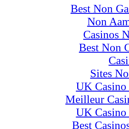
Best Non Ga
Non Aam
Casinos 
Best Non 
Casi
Sites N
UK Casino
Meilleur Casi
UK Casino
Best Casino