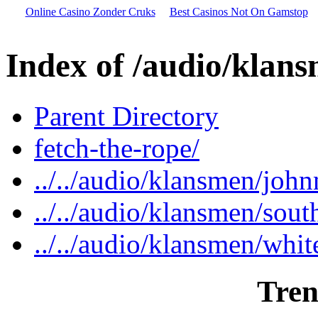
Online Casino Zonder Cruks
Best Casinos Not On Gamstop
Index of /audio/klan
Parent Directory
fetch-the-rope/
../../audio/klansmen/joh
../../audio/klansmen/sou
../../audio/klansmen/whi
Tren