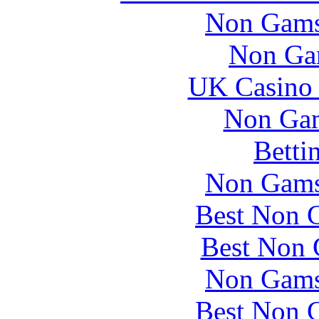
Non Gams
Non Ga
UK Casino
Non Gam
Betti
Non Gams
Best Non 
Best Non 
Non Gams
Best Non 